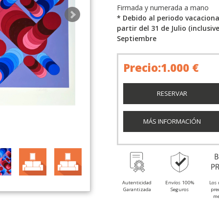
Firmada y numerada a mano
* Debido al periodo vacacion
partir del 31 de Julio (inclusiv
Septiembre
Precio:1.000 €
RESERVAR
MÁS INFORMACIÓN
Autenticidad
Envíos 100%
Los 
Garantizada
Seguros
pre
me