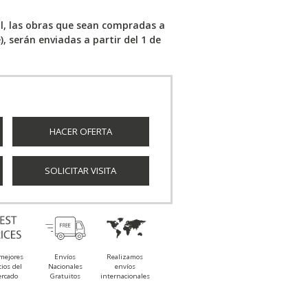
al, las obras que sean compradas a
e), serán enviadas a partir del 1 de
HACER OFERTA
SOLICITAR VISITA
mejores
Envíos
Realizamos
cios del
Nacionales
envíos
rcado
Gratuitos
internacionales