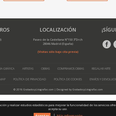
ROS
LOCALIZACIÓN
¡SÍGU
M)
Paseo de la Castellana Nº150 3ºDrch
28046 Madrid (España)
(Visitas sólo bajo cita previa)
A GRÁFICA
ARTISTAS
OBRAS
COMPRAMOS OBRAS
REGALAR ARTE
 MAP
POLÍTICA DE PRIVACIDAD
POLÍTICA DE COOKIES
ENVÍOS Y DEVOLUCI
© 2016 GrabadosyLitografias.com | Designed by GrabadosyLitografias.com
ación y realizar estudios estadísticos para mejorar la funcionalidad de los servicios o
acepta su uso.
Aceptar
Más información