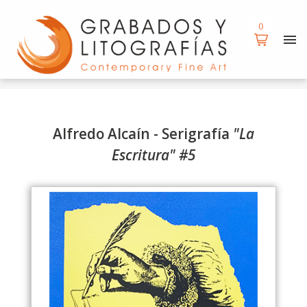
d
0
Alfredo Alcaín - Serigrafía
"La
Escritura" #5