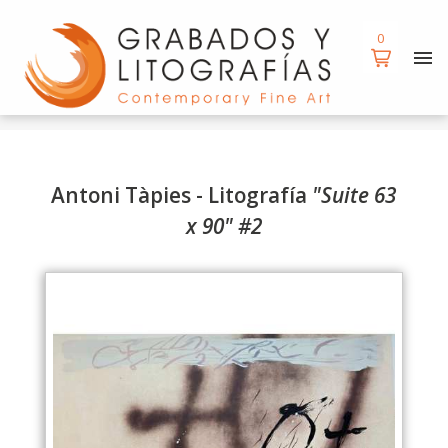
d
0
0
Antoni Tàpies - Litografía
"Suite 63
x 90" #2