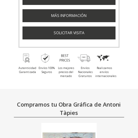
MÁS INFORMACIÓN
SOLICITAR VISITA
Autenticidad
Envíos 100%
Los mejores
Envíos
Realizamos
Garantizada
Seguros
precios del
Nacionales
envíos
mercado
Gratuitos
internacionales
Compramos tu Obra Gráfica de Antoni
Tàpies