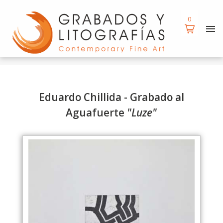
d
0
0
Eduardo Chillida - Grabado al
Aguafuerte
"Luze"