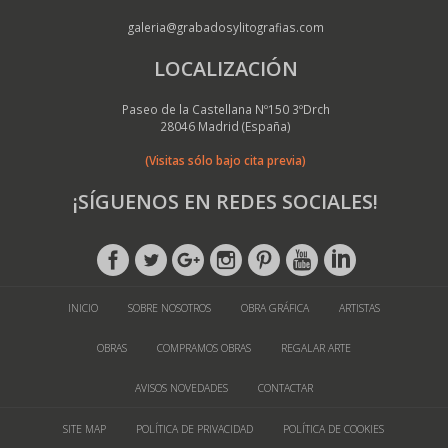
galeria@grabadosylitografias.com
LOCALIZACIÓN
Paseo de la Castellana Nº150 3ºDrch
28046 Madrid (España)
(Visitas sólo bajo cita previa)
¡SÍGUENOS EN REDES SOCIALES!
INICIO
SOBRE NOSOTROS
OBRA GRÁFICA
ARTISTAS
OBRAS
COMPRAMOS OBRAS
REGALAR ARTE
AVISOS NOVEDADES
CONTACTAR
SITE MAP
POLÍTICA DE PRIVACIDAD
POLÍTICA DE COOKIES