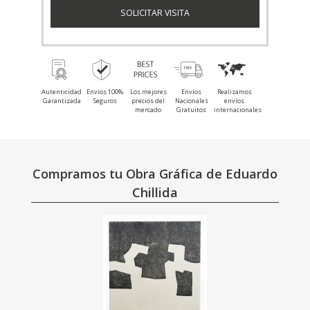
SOLICITAR VISITA
Autenticidad
Envíos 100%
Los mejores
Envíos
Realizamos
Garantizada
Seguros
precios del
Nacionales
envíos
mercado
Gratuitos
internacionales
Compramos tu Obra Gráfica de Eduardo
Chillida