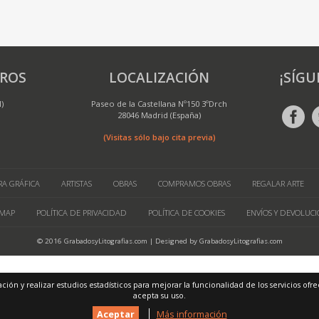
ROS
LOCALIZACIÓN
¡SÍGU
M)
Paseo de la Castellana Nº150 3ºDrch
28046 Madrid (España)
(Visitas sólo bajo cita previa)
A GRÁFICA
ARTISTAS
OBRAS
COMPRAMOS OBRAS
REGALAR ARTE
 MAP
POLÍTICA DE PRIVACIDAD
POLÍTICA DE COOKIES
ENVÍOS Y DEVOLUCI
© 2016 GrabadosyLitografias.com | Designed by GrabadosyLitografias.com
ación y realizar estudios estadísticos para mejorar la funcionalidad de los servicios o
acepta su uso.
Aceptar
Más información