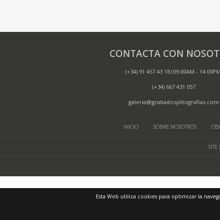
CONTACTA CON NOSOT
(+34) 91 457 43 18 (09:00AM - 14:00P
(+34) 667 431 057
galeria@grabadosylitografias.com
INICIO
SOBRE NOSOTROS
OBR
SITE
Esta Web utiliza cookies para optimizar la naveg