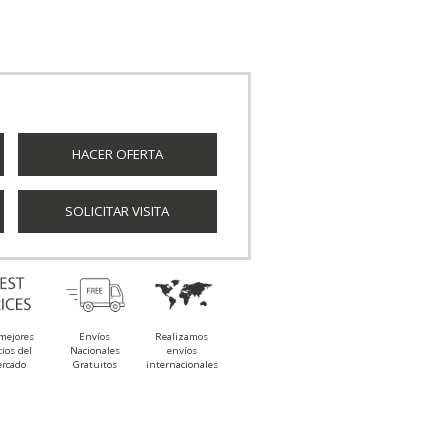
HACER OFERTA
SOLICITAR VISITA
mejores
Envíos
Realizamos
cios del
Nacionales
envíos
rcado
Gratuitos
internacionales