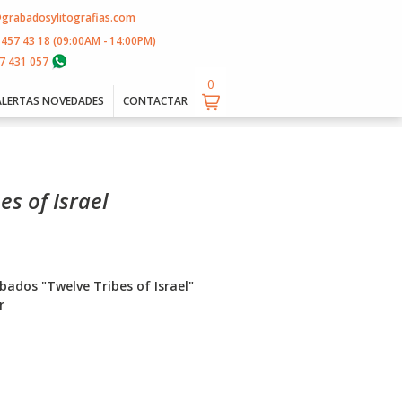
@grabadosylitografias.com
 457 43 18 (09:00AM - 14:00PM)
7 431 057
0
0
ALERTAS NOVEDADES
CONTACTAR
es of Israel
abados "Twelve Tribes of Israel"
r