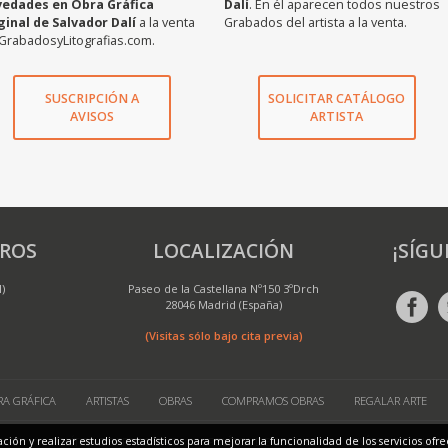
vedades en Obra Gráfica
Dalí
. En él aparecen todos nuestros
ginal de Salvador Dalí
a la venta
Grabados del artista a la venta.
GrabadosyLitografias.com.
SUSCRIPCIÓN A
SOLICITAR CATÁLOGO
AVISOS
ARTISTA
ROS
LOCALIZACIÓN
¡SÍGU
M)
Paseo de la Castellana Nº150 3ºDrch
28046 Madrid (España)
(Visitas sólo bajo cita previa)
A GRÁFICA
ARTISTAS
OBRAS
COMPRAMOS OBRAS
REGALAR ARTE
 MAP
POLÍTICA DE PRIVACIDAD
POLÍTICA DE COOKIES
ENVÍOS Y DEVOLUCI
ación y realizar estudios estadísticos para mejorar la funcionalidad de los servicios o