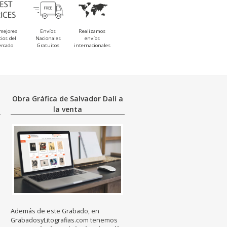
mejores
Envíos
Realizamos
cios del
Nacionales
envíos
rcado
Gratuitos
internacionales
Obra Gráfica de Salvador Dalí a
la venta
Además de este Grabado, en
GrabadosyLitografias.com tenemos