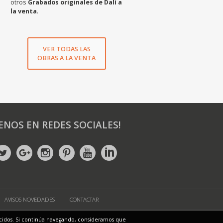
otros
Grabados originales de Dalí a
la venta
.
VER TODAS LAS
OBRAS A LA VENTA
ENOS EN REDES SOCIALES!
AVISOS NOVEDADES
CONTACTAR
ONES
frecidos. Si continúa navegando, consideramos que