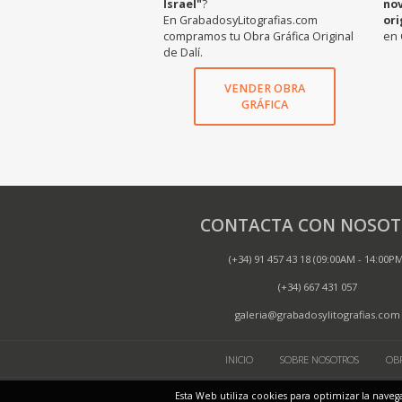
Israel"
?
no
En GrabadosyLitografias.com
ori
compramos tu Obra Gráfica Original
en 
de Dalí.
VENDER OBRA
GRÁFICA
CONTACTA CON NOSOT
(+34) 91 457 43 18 (09:00AM - 14:00P
(+34) 667 431 057
galeria@grabadosylitografias.com
INICIO
SOBRE NOSOTROS
OBR
SITE
Esta Web utiliza cookies para optimizar la naveg