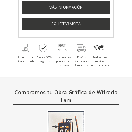
MÁS INFORMACIÓN
SOLICITAR VISITA
Autenticidad
Envíos 100%
Los mejores
Envíos
Realizamos
Garantizada
Seguros
precios del
Nacionales
envíos
mercado
Gratuitos
internacionales
Compramos tu Obra Gráfica de Wifredo
Lam