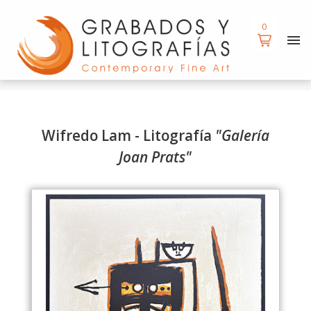
d
0
0
Wifredo Lam - Litografía
"Galería
Joan Prats"