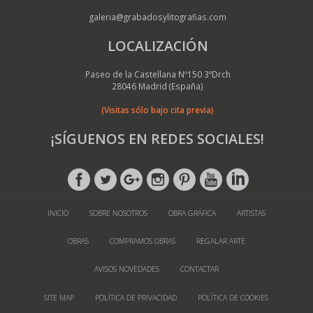
galeria@grabadosylitografias.com
LOCALIZACIÓN
Paseo de la Castellana Nº150 3ºDrch
28046 Madrid (España)
(Visitas sólo bajo cita previa)
¡SÍGUENOS EN REDES SOCIALES!
INICIO
SOBRE NOSOTROS
OBRA GRÁFICA
ARTISTAS
OBRAS
COMPRAMOS OBRAS
REGALAR ARTE
AVISOS NOVEDADES
CONTACTAR
SITE MAP
POLÍTICA DE PRIVACIDAD
POLÍTICA DE COOKIES